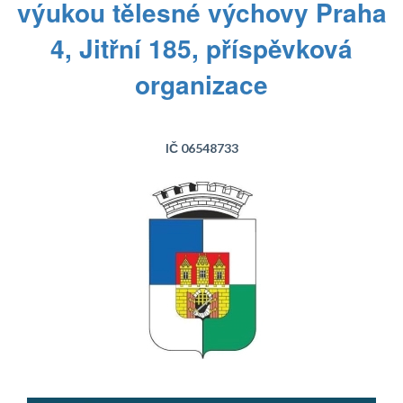
výukou tělesné výchovy Praha
4, Jitřní 185, příspěvková
organizace
IČ 06548733
Text...
Text...