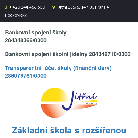
+
420 244 466 550
Jitřní 185/6, 147 00 Praha 4 -


Hodkovičky
Text..
Bankovní spojení školy
284348366/0300
Bankovní spojení školní jídelny 284348710/0300
Transparentní účet školy (finanční dary)
286079761/0300
.
Základní škola s rozšířenou