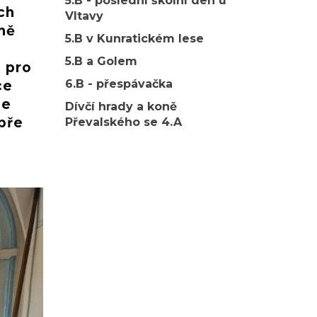
5.B - poslední školní den u
ch
Vltavy
rně
5.B v Kunratickém lese
5.B a Golem
e pro
6.B - přespávačka
ce
le
Dívčí hrady a koně
obře
Převalského se 4.A