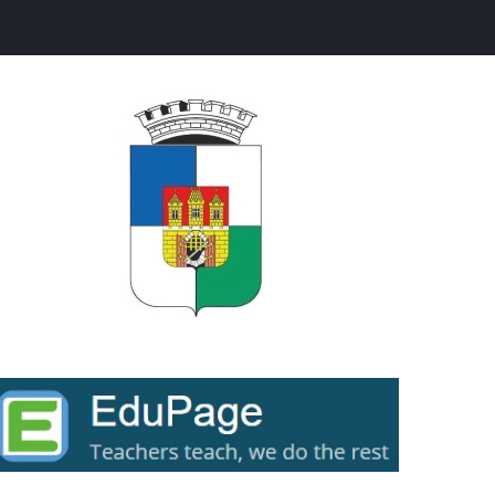
ext...
ext...