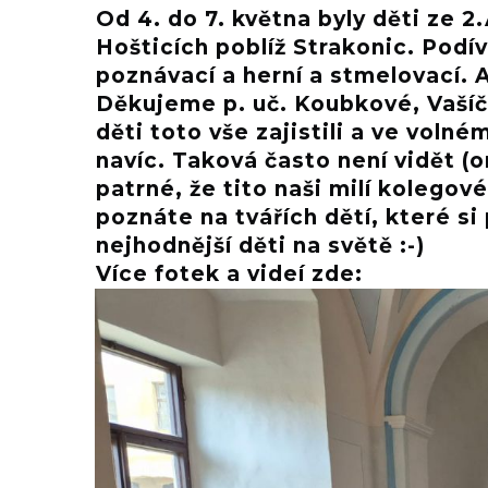
Od 4. do 7. května byly děti ze 
Hošticích poblíž Strakonic. Podí
poznávací a herní a stmelovací. 
Děkujeme p. uč. Koubkové, Vašíčk
děti toto vše zajistili a ve voln
navíc. Taková často není vidět (on
patrné, že tito naši milí kolegové
poznáte na tvářích dětí, které si 
nejhodnější děti na světě :-)
Více fotek a videí zde: