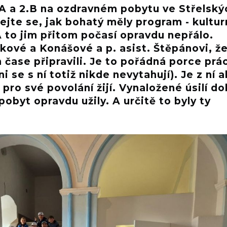
2.A a 2.B na ozdravném pobytu ve Střelský
vejte se, jak bohatý měly program - kultu
A to jim přitom počasí opravdu nepřálo.
ové a Konášové a p. asist. Štěpánovi, ž
ém čase připravili. Je to pořádná porce prá
i se s ní totiž nikde nevytahují). Je z ní a
 pro své povolání žijí. Vynaložené úsilí d
pobyt opravdu užily. A určitě to byly ty