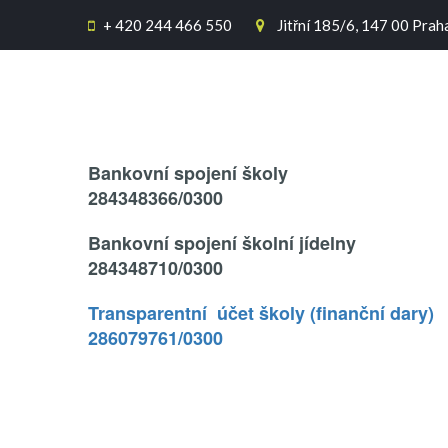
+
420 244 466 550
Jitřní 185/6, 147 00 Prah


Text..
Bankovní spojení školy
284348366/0300
Bankovní spojení školní jídelny
284348710/0300
Transparentní účet školy (finanční dary)
286079761/0300
.