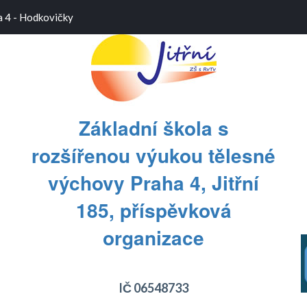
a 4 - Hodkovičky
Základní škola s
rozšířenou výukou tělesné
výchovy Praha 4, Jitřní
185, příspěvková
T
T
organizace
IČ 06548733