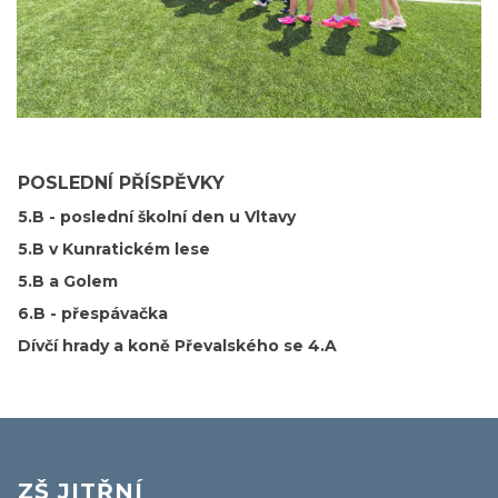
POSLEDNÍ PŘÍSPĚVKY
5.B - poslední školní den u Vltavy
5.B v Kunratickém lese
5.B a Golem
6.B - přespávačka
Dívčí hrady a koně Převalského se 4.A
ZŠ JITŘNÍ