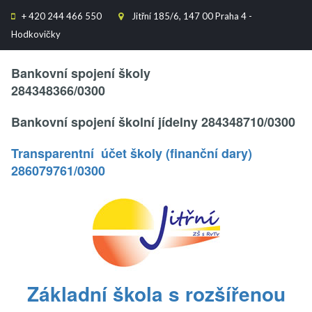
+
420 244 466 550
Jitřní 185/6, 147 00 Praha 4 -


Hodkovičky
Text..
Bankovní spojení školy
284348366/0300
Bankovní spojení školní jídelny 284348710/0300
Transparentní účet školy (finanční dary)
286079761/0300
.
Základní škola s rozšířenou