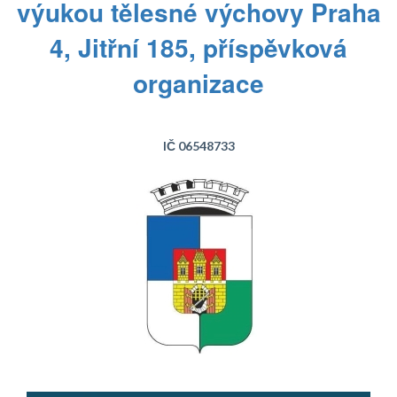
výukou tělesné výchovy Praha
4, Jitřní 185, příspěvková
organizace
IČ 06548733
Text...
Text...