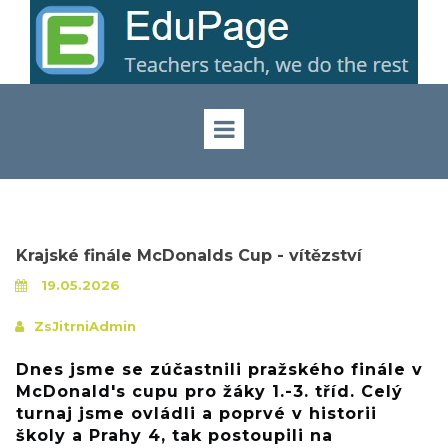
Krajské finále McDonalds Cup - vítězství
19.05.2026
ZsJitrniAdmin
Dnes jsme se zúčastnili pražského finále v
McDonald's cupu pro žáky 1.-3. tříd. Celý
turnaj jsme ovládli a poprvé v historii
školy a Prahy 4, tak postoupili na