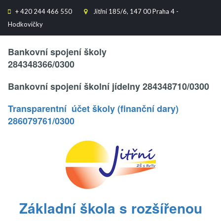
+
420 244 466 550
Jitřní 185/6, 147 00 Praha 4 -


Hodkovičky
Text..
Bankovní spojení školy
284348366/0300
Bankovní spojení školní jídelny 284348710/0300
Transparentní účet školy (finanční dary)
286079761/0300
.
Základní škola s rozšířenou