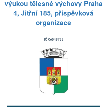
výukou tělesné výchovy Praha
4, Jitřní 185, příspěvková
organizace
IČ 06548733
Text...
Text...