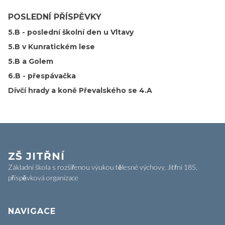
POSLEDNÍ PŘÍSPĚVKY
5.B - poslední školní den u Vltavy
5.B v Kunratickém lese
5.B a Golem
6.B - přespávačka
Dívčí hrady a koně Převalského se 4.A
ZŠ JITŘNÍ
Základní škola s rozšířenou výukou tělesné výchovy, Jitřní 185,
příspěvková organizace
NAVIGACE