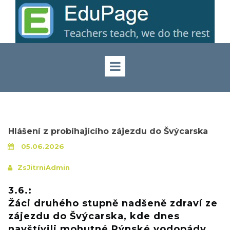
Hlášení z probíhajícího zájezdu do Švýcarska
05.06.2026
ZsJitrniAdmin
3.6.:
Žáci druhého stupně nadšeně zdraví ze
zájezdu do Švýcarska, kde dnes
n
avštívili mohutné Rýnské vodopády,