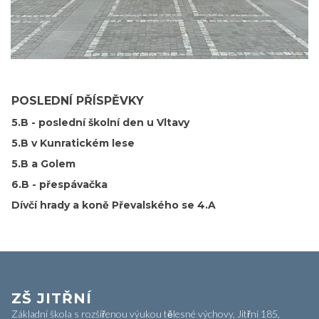
POSLEDNÍ PŘÍSPĚVKY
5.B - poslední školní den u Vltavy
5.B v Kunratickém lese
5.B a Golem
6.B - přespávačka
Dívčí hrady a koně Převalského se 4.A
ZŠ JITŘNÍ
Základní škola s rozšířenou výukou tělesné výchovy, Jitřní 185,