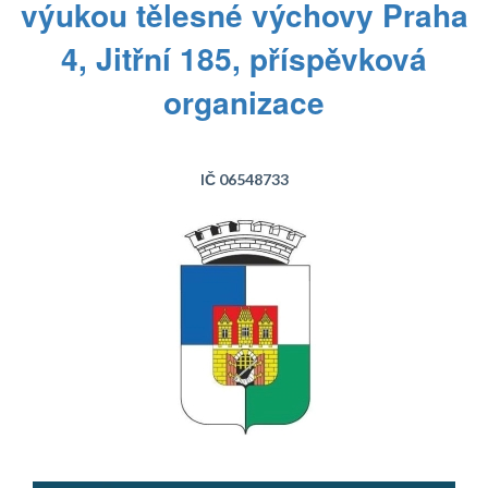
výukou tělesné výchovy Praha
4, Jitřní 185, příspěvková
organizace
IČ 06548733
Text...
Text...