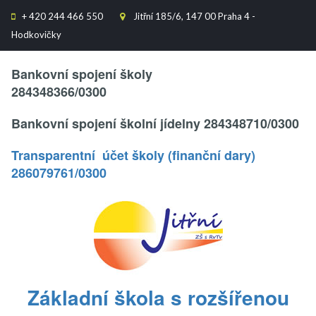
+
420 244 466 550
Jitřní 185/6, 147 00 Praha 4 -


Hodkovičky
Text..
Bankovní spojení školy
284348366/0300
Bankovní spojení školní jídelny 284348710/0300
Transparentní účet školy (finanční dary)
286079761/0300
.
Základní škola s rozšířenou