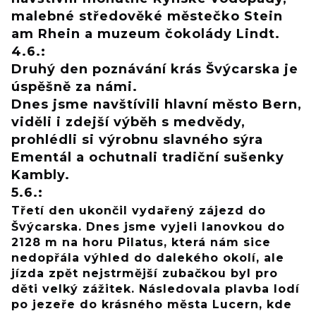
malebné středověké městečko Stein
am Rhein a muzeum čokolády Lindt.
4.6.:
Druhý den poznávání krás Švýcarska je
úspěšně za námi.
Dnes jsme navštívili hlavní město Bern,
viděli i zdejší výběh s medvědy,
prohlédli si výrobnu slavného sýra
Ementál a ochutnali tradiční sušenky
Kambly.
5.6.:
Třetí den ukončil vydařený zájezd do
Švýcarska. Dnes jsme vyjeli lanovkou do
2128 m na horu Pilatus, která nám sice
nedopřála výhled do dalekého okolí, ale
jízda zpět nejstrmější zubačkou byl pro
děti velký zážitek. Následovala plavba lodí
po jezeře do krásného města Lucern, kde