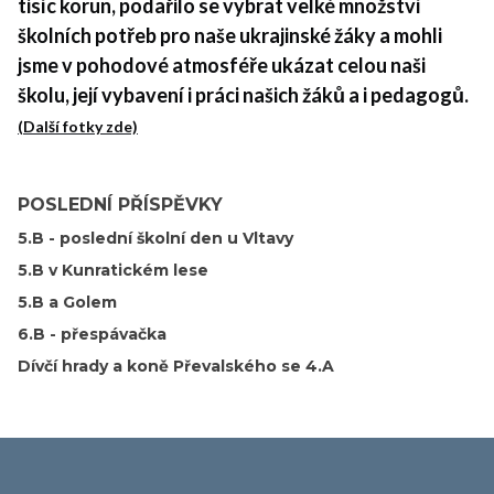
tisíc korun, podařilo se vybrat velké množství
školních potřeb pro naše ukrajinské žáky a mohli
jsme v pohodové atmosféře ukázat celou naši
školu, její vybavení i práci našich žáků a i pedagogů.
(Další fotky zde)
POSLEDNÍ PŘÍSPĚVKY
5.B - poslední školní den u Vltavy
5.B v Kunratickém lese
5.B a Golem
6.B - přespávačka
Dívčí hrady a koně Převalského se 4.A