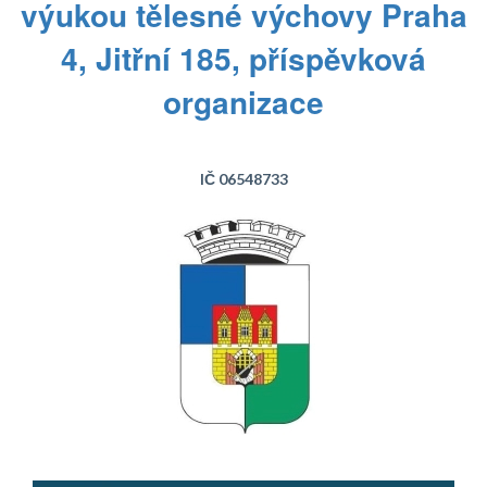
výukou tělesné výchovy Praha
4, Jitřní 185, příspěvková
organizace
IČ 06548733
Text...
Text...