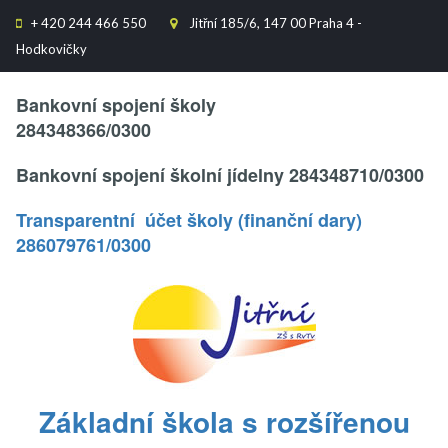
+
420 244 466 550
Jitřní 185/6, 147 00 Praha 4 -


Hodkovičky
Text..
Bankovní spojení školy
284348366/0300
Bankovní spojení školní jídelny 284348710/0300
Transparentní účet školy (finanční dary)
286079761/0300
.
Základní škola s rozšířenou