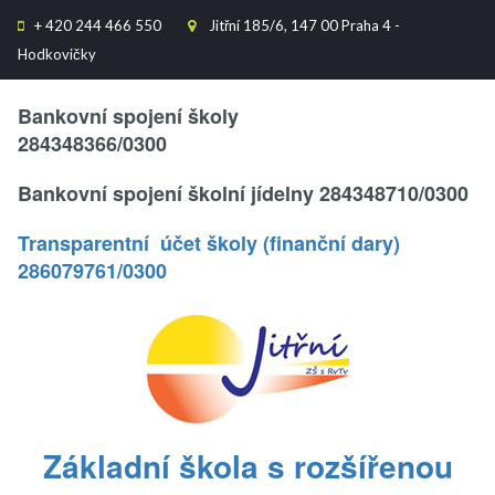
+
420 244 466 550
Jitřní 185/6, 147 00 Praha 4 -


Hodkovičky
Text..
Bankovní spojení školy
284348366/0300
Bankovní spojení školní jídelny 284348710/0300
Transparentní účet školy (finanční dary)
286079761/0300
.
Základní škola s rozšířenou