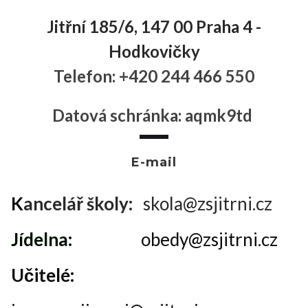
Jitřní 185/6, 147 00 Praha 4 -
Hodkovičky
Telefon: +420 244 466 550
Datová schránka: aqmk9td
.
E-mail
K
ancelář školy:
skola@zsjitrni.cz
Jídelna
:
obedy@zsjitrni.cz
Učitelé: