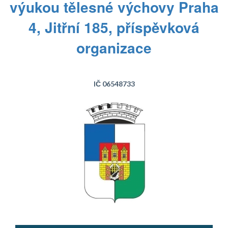
výukou tělesné výchovy Praha
4, Jitřní 185, příspěvková
organizace
IČ 06548733
Text...
Text...