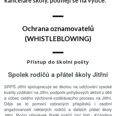
kanceláře školy, podílejí se na výuce.
Ochrana oznamovatelů
(WHISTLEBLOWING)
Přístup do školní pošty
Text...
Spolek rodičů a přátel školy Jitřní
SRPŠ Jitřní spolupracuje se školou na udržování vysoké
kvality vzdělání na Jitřní, podpoře pohybových aktivit u dětí
a vůbec celého výchovně-vzdělávacího procesu na Jitřní.
Děje se to pomocí vybraných příspěvků i osobní
angažovaností některých rodičů a dalších přátel školy
Jitřní. Roční příspěvek Radě rodičů činí 500,- Kč/rodina