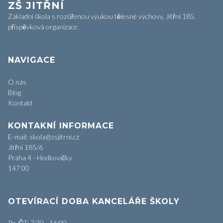
ZŠ JITŘNÍ
Základní škola s rozšířenou výukou tělesné výchovy, Jitřní 185,
příspěvková organizace
NAVIGACE
O nás
Blog
Kontakt
KONTAKNÍ INFORMACE
E-mail: skola@zsjitrni.cz
Jitřní 185/6
Praha 4 - Hodkovičky
147 00
OTEVÍRACÍ DOBA KANCELÁŘE ŠKOLY
Po-ČT: 7:30 - 16:00