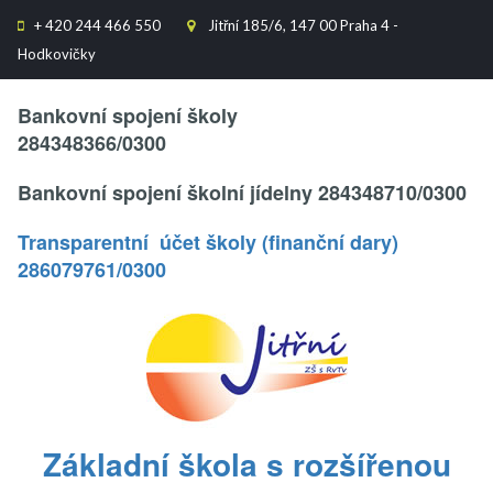
+
420 244 466 550
Jitřní 185/6, 147 00 Praha 4 -


Hodkovičky
Text..
Bankovní spojení školy
284348366/0300
Bankovní spojení školní jídelny 284348710/0300
Transparentní účet školy (finanční dary)
286079761/0300
.
Základní škola s rozšířenou