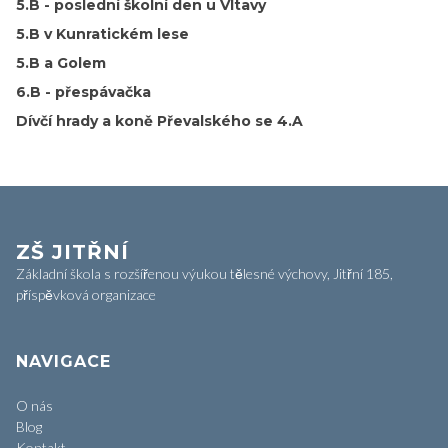
5.B - poslední školní den u Vltavy
5.B v Kunratickém lese
5.B a Golem
6.B - přespávačka
Dívčí hrady a koně Převalského se 4.A
ZŠ JITŘNÍ
Základní škola s rozšířenou výukou tělesné výchovy, Jitřní 185,
příspěvková organizace
NAVIGACE
O nás
Blog
Kontakt