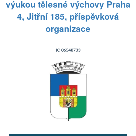
výukou tělesné výchovy Praha
4, Jitřní 185, příspěvková
organizace
IČ 06548733
Text...
Text...