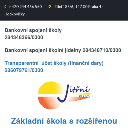
+
420 244 466 550
Jitřní 185/6, 147 00 Praha 4 -


Hodkovičky
Text..
Bankovní spojení školy
284348366/0300
Bankovní spojení školní jídelny 284348710/0300
Transparentní účet školy (finanční dary)
286079761/0300
.
Základní škola s rozšířenou