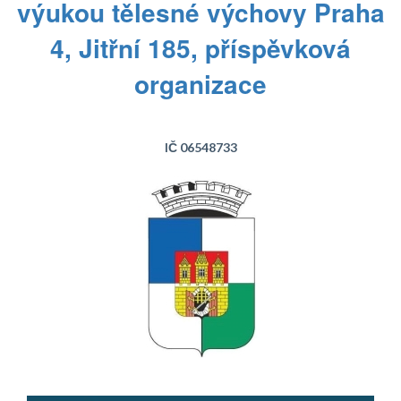
výukou tělesné výchovy Praha
4, Jitřní 185, příspěvková
organizace
IČ 06548733
Text...
Text...