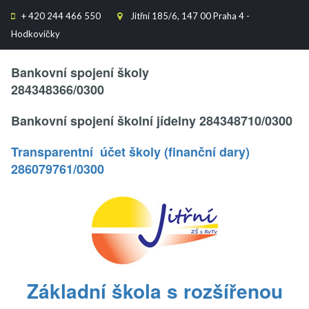
+
420 244 466 550
Jitřní 185/6, 147 00 Praha 4 -


Hodkovičky
Text..
Bankovní spojení školy
284348366/0300
Bankovní spojení školní jídelny 284348710/0300
Transparentní účet školy (finanční dary)
286079761/0300
.
Základní škola s rozšířenou