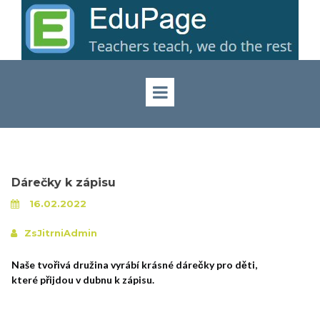
Dárečky k zápisu
16.02.2022
ZsJitrniAdmin
Naše tvořivá družina vyrábí krásné dárečky pro děti,
které přijdou v dubnu k zápisu.