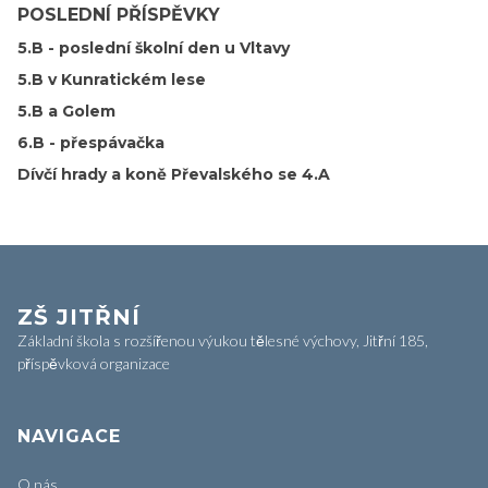
POSLEDNÍ PŘÍSPĚVKY
5.B - poslední školní den u Vltavy
5.B v Kunratickém lese
5.B a Golem
6.B - přespávačka
Dívčí hrady a koně Převalského se 4.A
ZŠ JITŘNÍ
Základní škola s rozšířenou výukou tělesné výchovy, Jitřní 185,
příspěvková organizace
NAVIGACE
O nás