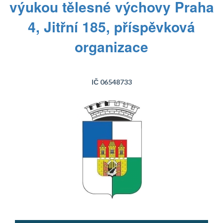
výukou tělesné výchovy Praha
4, Jitřní 185, příspěvková
organizace
IČ 06548733
Text...
Text...