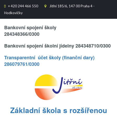
+
420 244 466 550
Jitřní 185/6, 147 00 Praha 4 -


Hodkovičky
Text..
Bankovní spojení školy
284348366/0300
Bankovní spojení školní jídelny 284348710/0300
Transparentní účet školy (finanční dary)
286079761/0300
.
Základní škola s rozšířenou