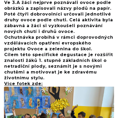
Ve 3.A žáci nejprve poznávali ovoce podle
obrázků a zapisovali názvy plodů na papír.
Poté čtyři dobrovolníci určovali jednotlivé
druhy ovoce podle chuti. Celá aktivita byla
zábavná a žáci si vyzkoušeli poznávání
nových chutí i druhů ovoce.
Ochutnávka probíhá v rámci doprovodných
vzdělávacích opatření evropského
projektu Ovoce a zelenina do škol.
Cílem této specifické degustace je rozšířit
znalosti žáků 1. stupně základních škol o
netradiční plody, seznámit je s novými
chutěmi a motivovat je ke zdravému
životnímu stylu.
Více fotek zde: