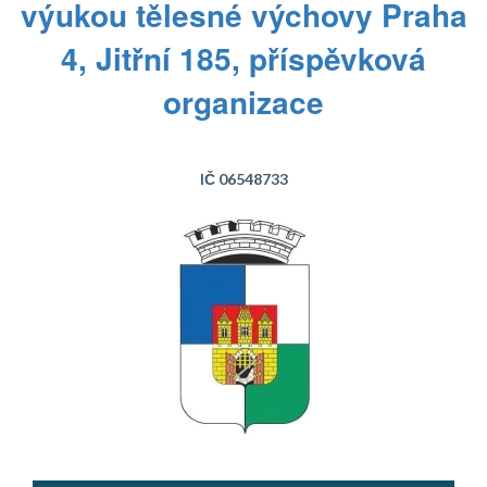
výukou tělesné výchovy Praha
4, Jitřní 185, příspěvková
organizace
IČ 06548733
Text...
Text...