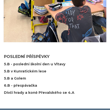
POSLEDNÍ PŘÍSPĚVKY
5.B - poslední školní den u Vltavy
5.B v Kunratickém lese
5.B a Golem
6.B - přespávačka
Dívčí hrady a koně Převalského se 4.A