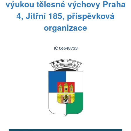
výukou tělesné výchovy Praha
4, Jitřní 185, příspěvková
organizace
IČ 06548733
Text...
Text...