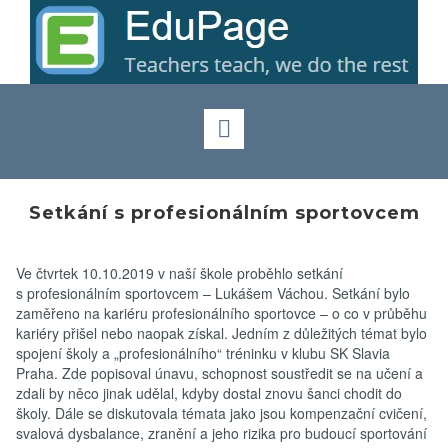
Setkání s profesionálním sportovcem
Oz
Ve čtvrtek 10.10.2019 v naší škole proběhlo setkání
s profesionálním sportovcem – Lukášem Váchou. Setkání bylo
zaměřeno na kariéru profesionálního sportovce – o co v průběhu
kariéry přišel nebo naopak získal. Jedním z důležitých témat bylo
spojení školy a „profesionálního“ tréninku v klubu SK Slavia
Praha. Zde popisoval únavu, schopnost soustředit se na učení a
zdali by něco jinak udělal, kdyby dostal znovu šanci chodit do
školy. Dále se diskutovala témata jako jsou kompenzační cvičení,
svalová dysbalance, zranění a jeho rizika pro budoucí sportování