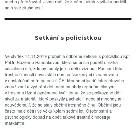
anebo přetěžování. Jsme rádi, že k nám Lukáš zavítal a podělil
se o své zkušenosti.
Setkání s policistkou
Oz
Ve čtvrtek 14.11.2019 proběhla odborné setkání s policistkou Kpt.
PhDr. Růženou Randákovou, která se přišla podělit o rizika
sociálních sítí, kde by mohly jejich děti uvíznout. Páchání této
trestné činnosti navíc stále není poškozenými oznamováno
v dostatečné míře na policii ČR. Mnoho případů internetového
zneužívání a vydírání dětí není mnohdy orgánům činným
v trestním řízení oznámeno kvůli tomu, že se poškozené děti
stydí za materiál, který poskytly pachateli, nebo si mnohdy ani
neuvědomují, že se staly oběťmi trestného činu. Oběťmi jsou
často malé děti i ve věku kolem sedmi let. Osobnostní a
psychologický dopad na oběti takové trestné činnosti je
markantní.