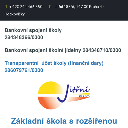
+
420 244 466 550
Jitřní 185/6, 147 00 Praha 4 -


Hodkovičky
Text..
Bankovní spojení školy
284348366/0300
Bankovní spojení školní jídelny 284348710/0300
Transparentní účet školy (finanční dary)
286079761/0300
.
Základní škola s rozšířenou