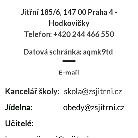
Jitřní 185/6, 147 00 Praha 4 -
Hodkovičky
Telefon: +420 244 466 550
Datová schránka: aqmk9td
.
E-mail
K
ancelář školy:
skola@zsjitrni.cz
Jídelna
:
obedy@zsjitrni.cz
Učitelé: