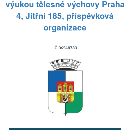
výukou tělesné výchovy Praha
4, Jitřní 185, příspěvková
organizace
IČ 06548733
Text...
Text...