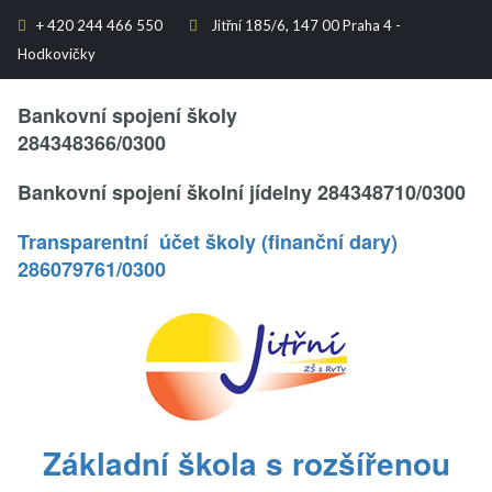
+
420 244 466 550
Jitřní 185/6, 147 00 Praha 4 -


Hodkovičky
Text..
Bankovní spojení školy
284348366/0300
Bankovní spojení školní jídelny 284348710/0300
Transparentní účet školy (finanční dary)
286079761/0300
.
Základní škola s rozšířenou