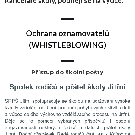
kanceláře školy, podílejí se na výuce.
Ochrana oznamovatelů
(WHISTLEBLOWING)
Přístup do školní pošty
Text...
Spolek rodičů a přátel školy Jitřní
SRPŠ Jitřní spolupracuje se školou na udržování vysoké
kvality vzdělání na Jitřní, podpoře pohybových aktivit u dětí
a vůbec celého výchovně-vzdělávacího procesu na Jitřní.
Děje se to pomocí vybraných příspěvků i osobní
angažovaností některých rodičů a dalších přátel školy
Jitřní. Roční příspěvek Radě rodičů činí 500,- Kč/rodina