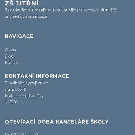
ZŠ JITŘNÍ
Základní škola s rozšířenou výukou tělesné výchovy, Jitřní 185,
příspěvková organizace
NAVIGACE
O nás
Blog
Kontakt
KONTAKNÍ INFORMACE
E-mail: skola@zsjitrni.cz
Jitřní 185/6
Praha 4 - Hodkovičky
147 00
OTEVÍRACÍ DOBA KANCELÁŘE ŠKOLY
Po-ČT: 7:30 - 16:00