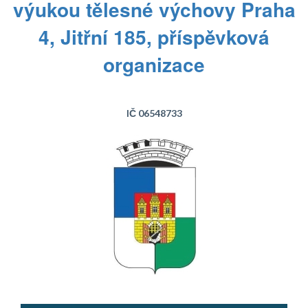
výukou tělesné výchovy Praha
4, Jitřní 185, příspěvková
organizace
IČ 06548733
Text...
Text...