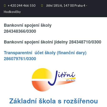
+
420 244 466 550
Jitřní 185/6, 147 00 Praha 4 -


Hodkovičky
Text..
Bankovní spojení školy
284348366/0300
Bankovní spojení školní jídelny 284348710/0300
Transparentní účet školy (finanční dary)
286079761/0300
.
Základní škola s rozšířenou