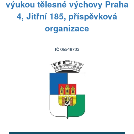
výukou tělesné výchovy Praha
4, Jitřní 185, příspěvková
organizace
IČ 06548733
Text...
Text...