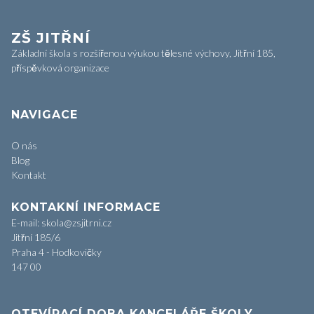
ZŠ JITŘNÍ
Základní škola s rozšířenou výukou tělesné výchovy, Jitřní 185,
příspěvková organizace
NAVIGACE
O nás
Blog
Kontakt
KONTAKNÍ INFORMACE
E-mail: skola@zsjitrni.cz
Jitřní 185/6
Praha 4 - Hodkovičky
147 00
OTEVÍRACÍ DOBA KANCELÁŘE ŠKOLY