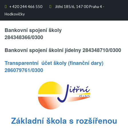
+
420 244 466 550
Jitřní 185/6, 147 00 Praha 4 -


Hodkovičky
Text..
Bankovní spojení školy
284348366/0300
Bankovní spojení školní jídelny 284348710/0300
Transparentní účet školy (finanční dary)
286079761/0300
.
Základní škola s rozšířenou