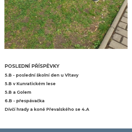
POSLEDNÍ PŘÍSPĚVKY
5.B - poslední školní den u Vltavy
5.B v Kunratickém lese
5.B a Golem
6.B - přespávačka
Dívčí hrady a koně Převalského se 4.A