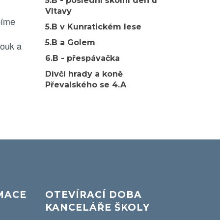
5.B - poslední školní den u
Vltavy
bíme
5.B v Kunratickém lese
5.B a Golem
bouk a
6.B - přespávačka
Dívčí hrady a koně
Převalského se 4.A
MACE
OTEVÍRACÍ DOBA
KANCELÁŘE ŠKOLY