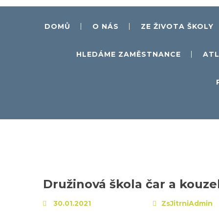
DOMŮ
O NÁS
ZE ŽIVOTA ŠKOLY
HLEDÁME ZAMĚSTNANCE
ATL
Družinová škola čar a kouze
30.01.2021
ZsJitrniAdmin