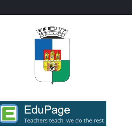
ext...
ext...