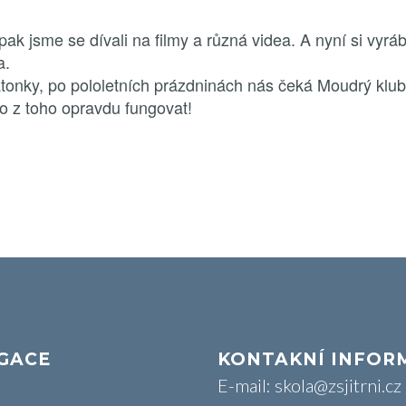
 pak jsme se dívali na filmy a různá videa. A nyní si vyrá
a.
onky, po pololetních prázdninách nás čeká Moudrý klu
o z toho opravdu fungovat!
GACE
KONTAKNÍ INFOR
E-mail: skola@zsjitrni.cz