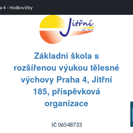
a 4 - Hodkovičky
Základní škola s
rozšířenou výukou tělesné
výchovy Praha 4, Jitřní
185, příspěvková
T
T
organizace
IČ 06548733