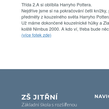
Třída 2.A si oblíbila Harryho Pottera.
Nejdříve jsme si na pokračování četli knížky,
předměty z kouzelného světa Harryho Potter
Už máme dokončené kouzelnické hůlky a Zlat
koště Nimbus 2000. A kdo ví, třeba bude něc
(více fotek zde)
ZŠ JITŘNÍ
NAVI
Základní škola s rozšířenou