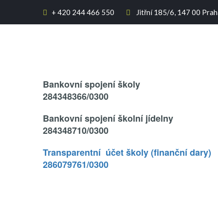
+
420 244 466 550
Jitřní 185/6, 147 00 Prah


Text..
Bankovní spojení školy
284348366/0300
Bankovní spojení školní jídelny
284348710/0300
Transparentní účet školy (finanční dary)
286079761/0300
.