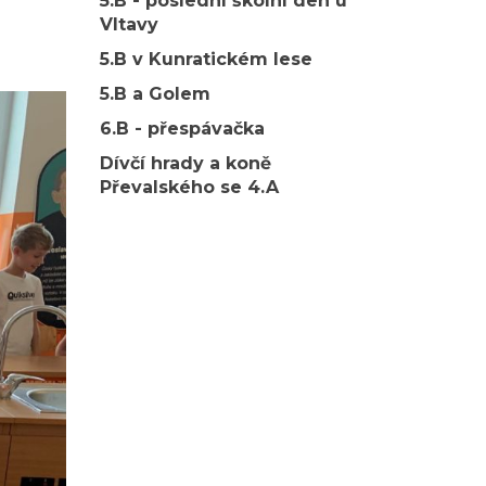
5.B - poslední školní den u
Vltavy
5.B v Kunratickém lese
5.B a Golem
6.B - přespávačka
Dívčí hrady a koně
Převalského se 4.A