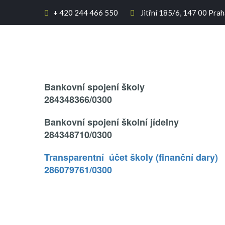
+
420 244 466 550
Jitřní 185/6, 147 00 Prah


Text..
Bankovní spojení školy
284348366/0300
Bankovní spojení školní jídelny
284348710/0300
Transparentní účet školy (finanční dary)
286079761/0300
.