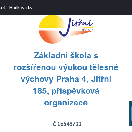
a 4 - Hodkovičky
Základní škola s
rozšířenou výukou tělesné
výchovy Praha 4, Jitřní
185, příspěvková
T
T
organizace
IČ 06548733