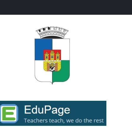
ext...
ext...