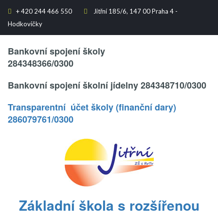
+
420 244 466 550
Jitřní 185/6, 147 00 Praha 4 -


Hodkovičky
Text..
Bankovní spojení školy
284348366/0300
Bankovní spojení školní jídelny 284348710/0300
Transparentní účet školy (finanční dary)
286079761/0300
.
Základní škola s rozšířenou