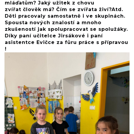
mláďatům? Jaký užitek z chovu
zvířat člověk má? Čím se zvířata živí?Atd.
Děti pracovaly samostatně i ve skupinách.
Spousta nových znalostí a mnoho
zkušeností jak spolupracovat se spolužáky.
Díky paní učitelce Jirsákové i paní
asistentce Evičce za fůru práce s přípravou
!