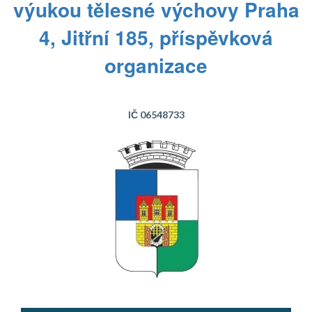
výukou tělesné výchovy Praha
4, Jitřní 185, příspěvková
organizace
IČ 06548733
Text...
Text...