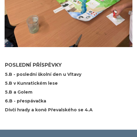
POSLEDNÍ PŘÍSPĚVKY
5.B - poslední školní den u Vltavy
5.B v Kunratickém lese
5.B a Golem
6.B - přespávačka
Dívčí hrady a koně Převalského se 4.A